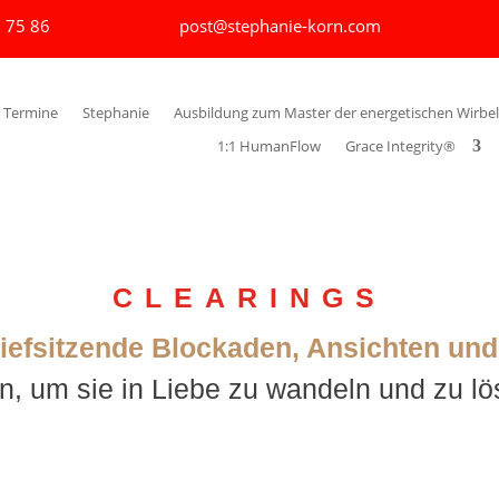
 75 86
post@stephanie-korn.com
Termine
Stephanie
Ausbildung zum Master der energetischen Wirbel
1:1 HumanFlow
Grace Integrity®
CLEARINGS
tiefsitzende Blockaden, Ansichten un
n, um sie in Liebe zu wandeln und zu lö