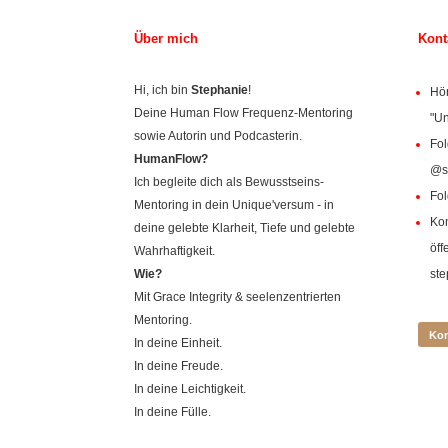
Über mich
Kont
Hi, ich bin
Stephanie
!
Hör
Deine Human Flow Frequenz-Mentoring
"Un
sowie Autorin und Podcasterin.
Fol
HumanFlow?
@s
Ich begleite dich als Bewusstseins-
Fol
Mentoring in dein Unique'versum - in
Ko
deine gelebte Klarheit, Tiefe und gelebte
öff
Wahrhaftigkeit.
Wie?
st
Mit Grace Integrity & seelenzentrierten
Mentoring.
Kon
In deine Einheit.
In deine Freude.
In deine Leichtigkeit.
In deine Fülle.