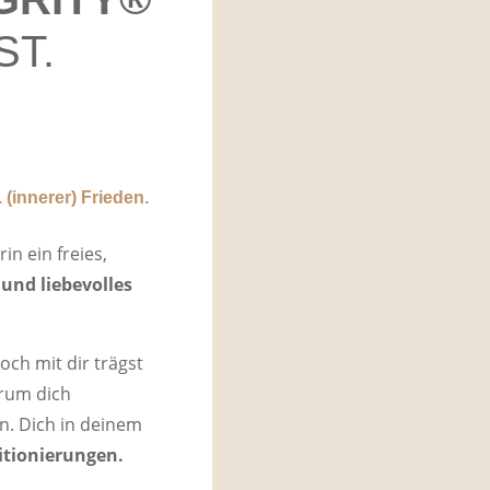
ST.
. (innerer) Frieden.
in ein freies,
und liebevolles
och mit dir trägst
rum dich
rn. Dich in deinem
tionierungen.