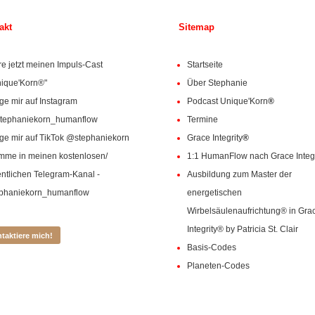
akt
Sitemap
e jetzt meinen Impuls-Cast
Startseite
ique'Korn
®"
Über Stephanie
ge mir auf Instagram
Podcast Unique'Korn
®
tephaniekorn_humanflow
Termine
ge mir auf TikTok @stephaniekorn
Grace Integrity
®
mme in meinen kostenlosen/
1:1 HumanFlow nach Grace Integ
entlichen Telegram-Kanal -
Ausbildung zum Master der
ephaniekorn_humanflow
energetischen
Wirbelsäulenaufrichtung
®
in Gra
Integrity
®
by Patricia St. Clair
taktiere mich!
Basis-Codes
Planeten-Codes